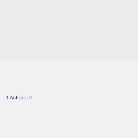
Authors