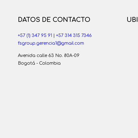
DATOS DE CONTACTO
UB
+57 (1) 347 95 91
|
+57 314 315 7346
fsgroup.gerencia1@gmail.com
Avenida calle 63 No. 80A-09
Bogotá - Colombia