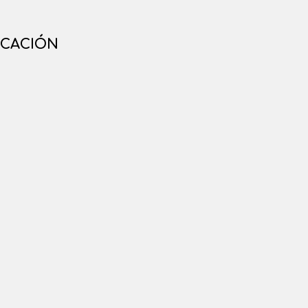
ICACIÓN