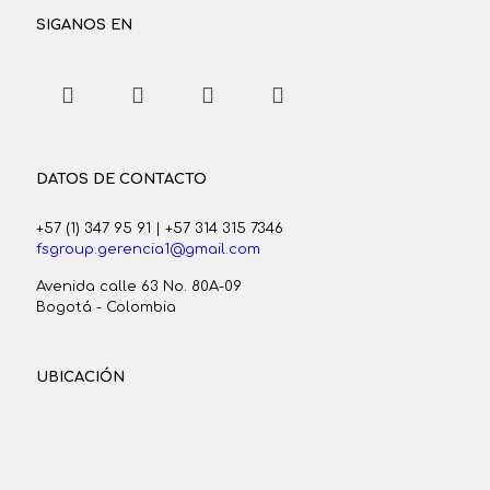
SIGANOS EN
DATOS DE CONTACTO
+57 (1) 347 95 91
|
+57 314 315 7346
fsgroup.gerencia1@gmail.com
Avenida calle 63 No. 80A-09
Bogotá - Colombia
UBICACIÓN