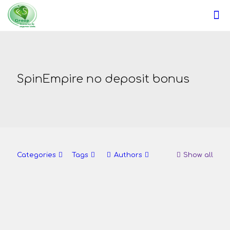
SpinEmpire no deposit bonus
Categories
Tags
Authors
Show all