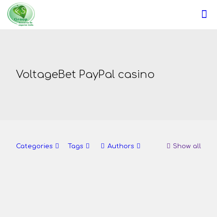
VoltageBet PayPal casino
Categories
Tags
Authors
Show all