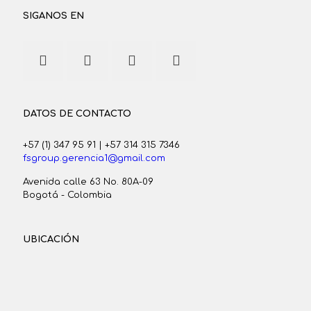
SIGANOS EN
DATOS DE CONTACTO
+57 (1) 347 95 91
|
+57 314 315 7346
fsgroup.gerencia1@gmail.com
Avenida calle 63 No. 80A-09
Bogotá - Colombia
UBICACIÓN