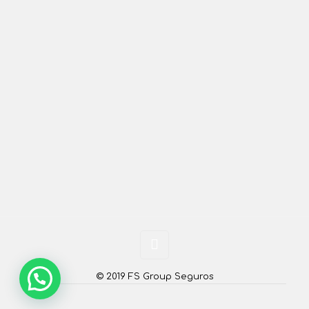
© 2019 FS Group Seguros