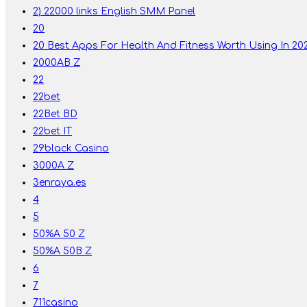
2) 22000 links English SMM Panel
20
20 Best Apps For Health And Fitness Worth Using In 20
2000AB Z
22
22bet
22Bet BD
22bet IT
29black Casino
3000A Z
3enraya.es
4
5
50%A 50 Z
50%A 50B Z
6
7
711casino