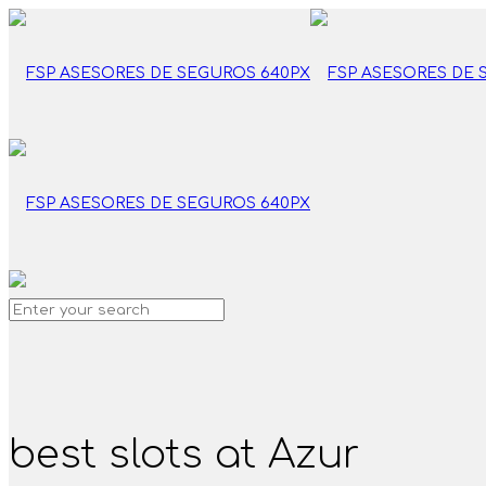
best slots at Azur