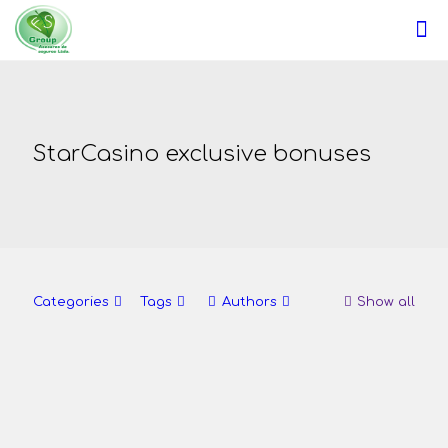
StarCasino exclusive bonuses
Categories
Tags
Authors
Show all