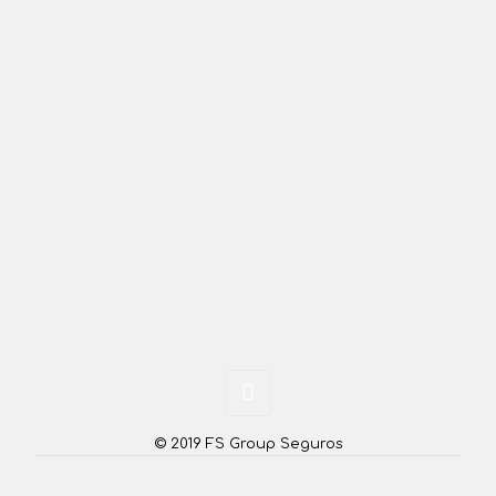
© 2019 FS Group Seguros