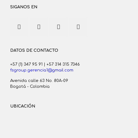
SIGANOS EN
DATOS DE CONTACTO
+57 (1) 347 95 91
|
+57 314 315 7346
fsgroup.gerencia1@gmail.com
Avenida calle 63 No. 80A-09
Bogotá - Colombia
UBICACIÓN