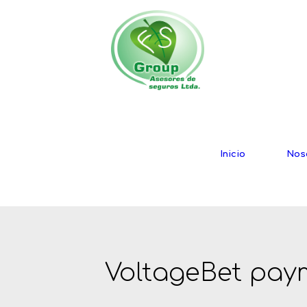
Inicio
Nos
VoltageBet pay